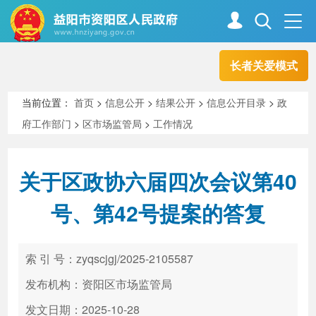
长者关爱模式
首页
走进资阳
当前位置：
首页
>
信息公开
>
结果公开
>
信息公开目录
>
政
府工作部门
>
区市场监管局
>
工作情况
政务资阳
信息公开
关于区政协六届四次会议第40
新闻中心
解读回应
号、第42号提案的答复
政务服务
互动交流
索 引 号：zyqscjgj/2025-2105587
发布机构：资阳区市场监管局
高效办成一件事
发文日期：2025-10-28