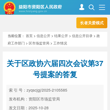
长者关爱模式
首页
走进资阳
当前位置：
首页
>
信息公开
>
结果公开
>
信息公开目录
>
政
府工作部门
>
区市场监管局
>
工作情况
政务资阳
信息公开
关于区政协六届四次会议第37
新闻中心
解读回应
号提案的答复
政务服务
互动交流
索 引 号：zyqscjgj/2025-2105585
发布机构：资阳区市场监管局
高效办成一件事
发文日期：2025-10-28