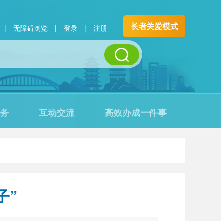
长者关爱模式
|
无障碍浏览
|
登录
|
注册
务
互动交流
高效办成一件事
子”