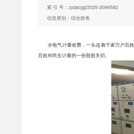
索 引 号：zyqscjgj/2025-2096582
信息类别：综合政务
水电气计量收费，一头连着千家万户百姓“
百姓对民生计量的一份殷殷关切。