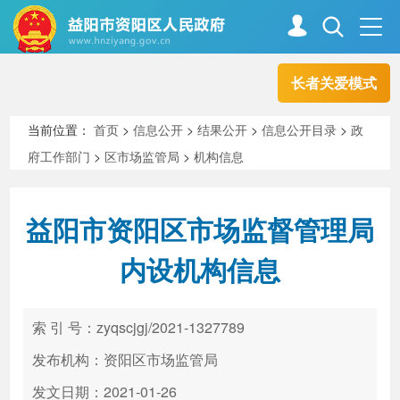
长者关爱模式
首页
走进资阳
当前位置：
首页
>
信息公开
>
结果公开
>
信息公开目录
>
政
府工作部门
>
区市场监管局
>
机构信息
政务资阳
信息公开
益阳市资阳区市场监督管理局
新闻中心
解读回应
内设机构信息
政务服务
互动交流
索 引 号：zyqscjgj/2021-1327789
发布机构：资阳区市场监管局
高效办成一件事
发文日期：2021-01-26