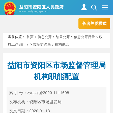
长者关爱模式
首页
走进资阳
当前位置：
首页
>
信息公开
>
结果公开
>
信息公开目录
>
政
府工作部门
>
区市场监管局
>
机构信息
政务资阳
信息公开
益阳市资阳区市场监督管理局
新闻中心
解读回应
机构职能配置
政务服务
互动交流
索 引 号：zyqscjgj/2020-1111608
发布机构：资阳区市场监管局
高效办成一件事
发文日期：2020-01-13