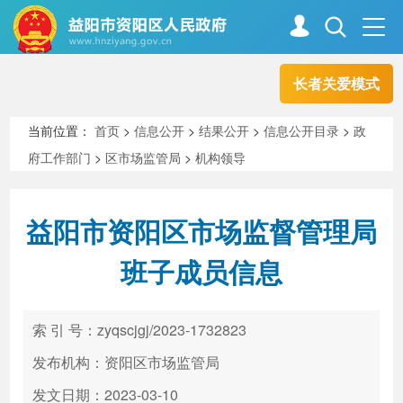
长者关爱模式
首页
走进资阳
当前位置：
首页
>
信息公开
>
结果公开
>
信息公开目录
>
政
府工作部门
>
区市场监管局
>
机构领导
政务资阳
信息公开
益阳市资阳区市场监督管理局
新闻中心
解读回应
班子成员信息
政务服务
互动交流
索 引 号：zyqscjgj/2023-1732823
发布机构：资阳区市场监管局
高效办成一件事
发文日期：2023-03-10