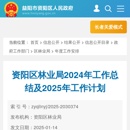
长者关爱模式
首页
走进资阳
当前位置：
首页
>
信息公开
>
结果公开
>
信息公开目录
>
政
府工作部门
>
区林业局
>
年度工作安排
政务资阳
信息公开
资阳区林业局2024年工作总
新闻中心
解读回应
结及2025年工作计划
政务服务
互动交流
索 引 号：zyqlinyj/2025-2030374
发布机构：资阳区林业局
高效办成一件事
发文日期：2025-01-14