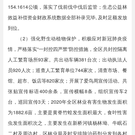
154.1614公顷，落实了伐前伐中伐后监管；生态公益林
效益补偿资金财政系统数据全部补录完毕, 及时足额发放
到位。
（2）强化野生动植物保护，积极应对新冠肺炎疫
情，严格落实“一封控四严禁”防控措施，全区共封控隔离
人工繁育场所93家。共出动车辆381台次；出动执法人
员920人次；巡查人工繁育单位744家次，清查市场、餐
馆、超市、饭店等820家次；开展了爱鸟周宣传活动。共
张贴宣传标语400余条，宣传横幅8条，组织宣传车2
台，巡回宣传3天；2020年全区林业有害生物发生面积
为1882.6亩，主要是黄脊竹蝗发生面积最大，食叶性害
虫发生面积次之，主要发生在新桥河镇杨林坳、牛眠石
二村及周边村，区林业局及时安排除治药剂分发到各村