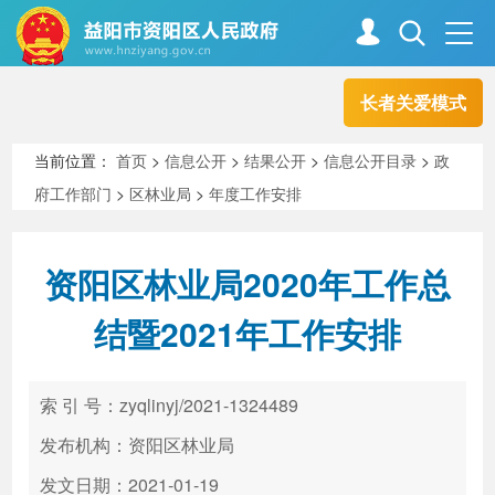
长者关爱模式
首页
走进资阳
当前位置：
首页
>
信息公开
>
结果公开
>
信息公开目录
>
政
府工作部门
>
区林业局
>
年度工作安排
政务资阳
信息公开
资阳区林业局2020年工作总
新闻中心
解读回应
结暨2021年工作安排
政务服务
互动交流
索 引 号：zyqlinyj/2021-1324489
发布机构：资阳区林业局
高效办成一件事
发文日期：2021-01-19