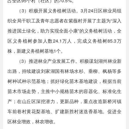
占全区95个村（社区）的70.5%。
（3）积极开展义务植树活动。3月24日区林业局组
织全局干职工及青年志愿者在紫薇村开展了主题为“深入
推进国土绿化，助力实现全面小康”的义务植树活动，全
区义务植树参加人数24.1万人，完成义务植树85.3万
株，新建义务植树基地1个。
（3）推进林业产业发展工作。积极谋划湖州林业新
出路，持续建设刘家湖国有林场水杉、垂柳、枫杨等多
树种试种示范基地；抓好绿化苗木基地建设，根据当前
苗木市场走势，主推中小规格苗木的容器化、标准化生
产；在山丘区深挖潜力，更新品种，重点改造新桥河镇
车前巷村黄花梨基地、扩建新胜村迷迭香基地。促进全
区林业增效，林农增收。