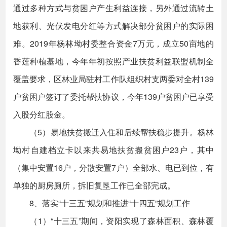
通过多种方式与贫困户产生利益连接，另外通过流转土
地获利、光伏发电分红等方式解决部分贫困户的实际困
难。2019年杨林坳村委整合资金7万元，成立50亩地的
香莲种植基地，今年年初按照产业扶贫利益联盟机制全
覆盖要求，区林业局驻村工作队组织村支两委对全村139
户贫困户签订了委托帮扶协议，今年139户贫困户已享受
入股分红股金。
（5）易地扶贫搬迁入住和后续帮扶稳步提升。杨林
坳村自建档立卡以来共易地扶贫搬贫困户23户，其中
（集中安置16户，分散安置7户）全部水、电已到位，有
单独的厨房厕所，拆旧复垦工作已全部完成。
8、落实“十三五”规划和推进“十四五”规划工作
（1）“十三五”期间，资阳实现了森林面积、森林覆