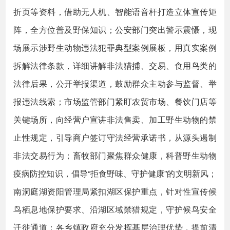
折页等资料，借助无人机、智能语音杆打造立体宣传矩
阵，全方位普及野保知识；公安部门突出警示震慑，现
场展示涉野生动物违法犯罪典型案例展板，用真实案例
拆解法律条款，详细讲解非法猎捕、交易、食用鸟类的
法律后果，公开举报渠道，鼓励群众主动参与监督、举
报违法线索；市场监管部门紧盯农贸市场、餐饮门店等
关键场所，向经营户宣讲非法售卖、加工野生动物的禁
止性规定，引导商户签订守法经营承诺书，从源头遏制
非法交易行为；畜牧部门聚焦群众健康，科普野生动物
疫病防控知识，倡导“拒食野味、守护健康”的文明新风；
南洞庭湖资阳管理局紧扣湖区保护重点，针对性宣传候
鸟栖息地保护要求、沿湖区域禁猎规定，守护候鸟安全
迁徙通道；各乡镇政府充分发挥基层治理优势，提前清