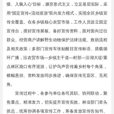
慑、入脑入心”目标，摒弃形式主义，立足基层实际，采
用“固定宣传+流动巡游”双向发力模式，实现全区乡镇宣
传全覆盖。在各乡镇核心农贸市场，工作人员设立固定
宣传台，摆好宣传展板、备好宣传资料，面对面向过往
群众、经营商户讲解野生动物保护法律法规、救助流程
及相关政策；多部门宣传车张贴醒目宣传标语、搭载循
环广播，沿农贸市场—乡镇主干道—村部—沿湖大堤/重
点林区路口有序巡游，让护鸟声音传遍乡村每个角落，
横幅悬挂、资料发放同步推进，确保宣传无盲区、无死
角。
宣传过程中，各参与单位各司其职、协同联动，聚
焦重点、精准发力，切实提升宣传实效。林业部门牵头
抓总，统筹协调各项宣传工作，筹备发放宣传告知书、