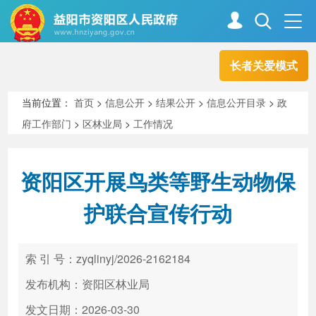
长者关爱模式
首页
走进资阳
当前位置：
首页
>
信息公开
>
结果公开
>
信息公开目录
>
政
府工作部门
>
区林业局
>
工作情况
政务资阳
信息公开
资阳区开展鸟类等野生动物保
新闻中心
解读回应
护联合宣传行动
政务服务
互动交流
索 引 号：zyqlinyj/2026-2162184
发布机构：资阳区林业局
高效办成一件事
发文日期：2026-03-30