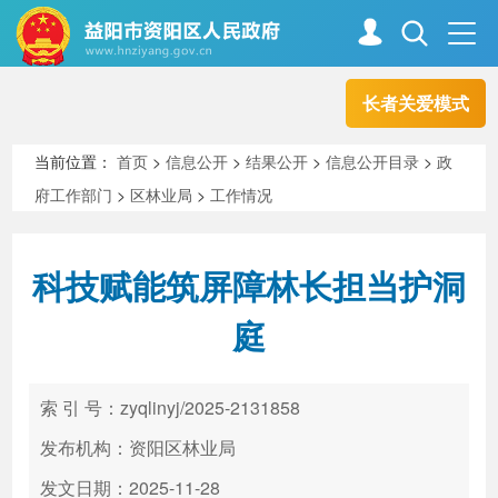
长者关爱模式
首页
走进资阳
当前位置：
首页
>
信息公开
>
结果公开
>
信息公开目录
>
政
府工作部门
>
区林业局
>
工作情况
政务资阳
信息公开
科技赋能筑屏障林长担当护洞
新闻中心
解读回应
庭
政务服务
互动交流
索 引 号：zyqlinyj/2025-2131858
发布机构：资阳区林业局
高效办成一件事
发文日期：2025-11-28