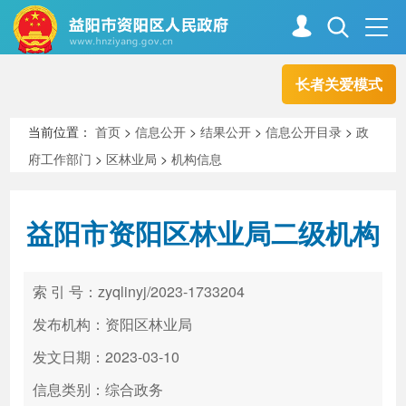
长者关爱模式
首页
走进资阳
当前位置：
首页
>
信息公开
>
结果公开
>
信息公开目录
>
政
府工作部门
>
区林业局
>
机构信息
政务资阳
信息公开
益阳市资阳区林业局二级机构
新闻中心
解读回应
索 引 号：zyqlinyj/2023-1733204
政务服务
互动交流
发布机构：资阳区林业局
发文日期：2023-03-10
信息类别：综合政务
高效办成一件事