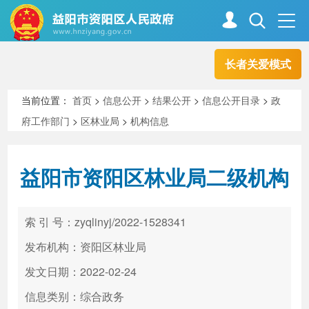
长者关爱模式
首页
走进资阳
当前位置：
首页
>
信息公开
>
结果公开
>
信息公开目录
>
政
府工作部门
>
区林业局
>
机构信息
政务资阳
信息公开
益阳市资阳区林业局二级机构
新闻中心
解读回应
索 引 号：zyqlinyj/2022-1528341
政务服务
互动交流
发布机构：资阳区林业局
发文日期：2022-02-24
信息类别：综合政务
高效办成一件事