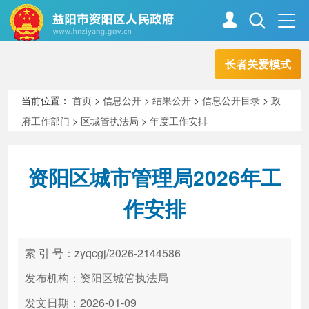
长者关爱模式
首页
走进资阳
当前位置：
首页
>
信息公开
>
结果公开
>
信息公开目录
>
政
府工作部门
>
区城管执法局
>
年度工作安排
政务资阳
信息公开
资阳区城市管理局2026年工
新闻中心
解读回应
作安排
政务服务
互动交流
索 引 号：zyqcgj/2026-2144586
发布机构：资阳区城管执法局
高效办成一件事
发文日期：2026-01-09