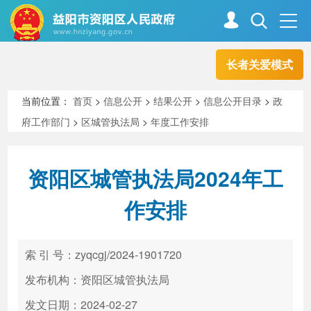
长者关爱模式
首页
走进资阳
当前位置：
首页
>
信息公开
>
结果公开
>
信息公开目录
>
政
府工作部门
>
区城管执法局
>
年度工作安排
政务资阳
信息公开
资阳区城管执法局2024年工
新闻中心
解读回应
作安排
政务服务
互动交流
索 引 号：zyqcgj/2024-1901720
发布机构：资阳区城管执法局
高效办成一件事
发文日期：2024-02-27