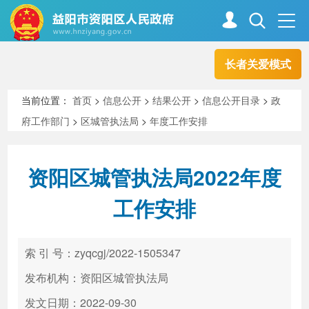
长者关爱模式
首页
走进资阳
当前位置：
首页
>
信息公开
>
结果公开
>
信息公开目录
>
政
府工作部门
>
区城管执法局
>
年度工作安排
政务资阳
信息公开
资阳区城管执法局2022年度
新闻中心
解读回应
工作安排
政务服务
互动交流
索 引 号：zyqcgj/2022-1505347
发布机构：资阳区城管执法局
高效办成一件事
发文日期：2022-09-30