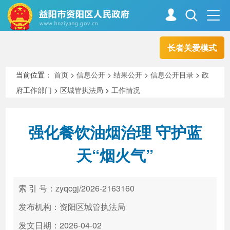
长者关爱模式
首页
走进资阳
当前位置：
首页
>
信息公开
>
结果公开
>
信息公开目录
>
政
府工作部门
>
区城管执法局
>
工作情况
政务资阳
信息公开
强化餐饮油烟治理 守护蓝
新闻中心
解读回应
天“烟火气”
政务服务
互动交流
索 引 号：zyqcgj/2026-2163160
发布机构：资阳区城管执法局
高效办成一件事
发文日期：2026-04-02