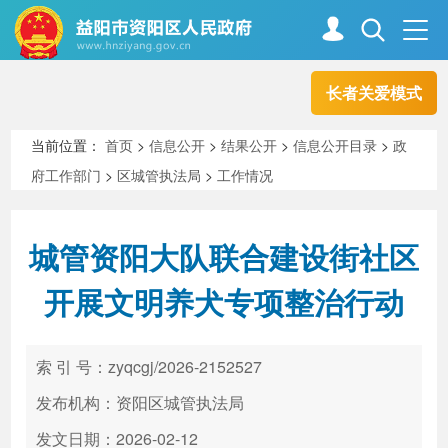
长者关爱模式
首页
走进资阳
当前位置：
首页
>
信息公开
>
结果公开
>
信息公开目录
>
政
府工作部门
>
区城管执法局
>
工作情况
政务资阳
信息公开
城管资阳大队联合建设街社区
新闻中心
解读回应
开展文明养犬专项整治行动
政务服务
互动交流
索 引 号：zyqcgj/2026-2152527
发布机构：资阳区城管执法局
高效办成一件事
发文日期：2026-02-12