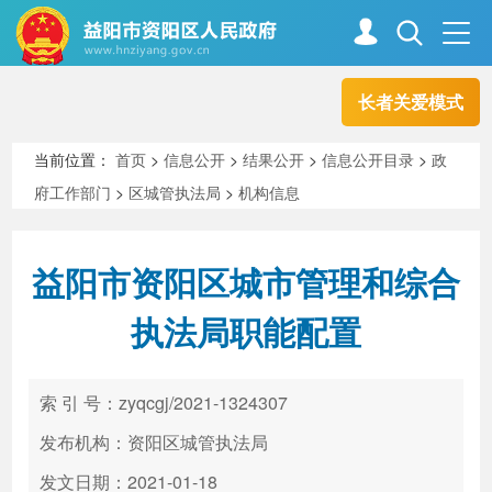
长者关爱模式
首页
走进资阳
当前位置：
首页
>
信息公开
>
结果公开
>
信息公开目录
>
政
府工作部门
>
区城管执法局
>
机构信息
政务资阳
信息公开
益阳市资阳区城市管理和综合
新闻中心
解读回应
执法局职能配置
政务服务
互动交流
索 引 号：zyqcgj/2021-1324307
发布机构：资阳区城管执法局
高效办成一件事
发文日期：2021-01-18