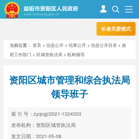
长者关爱模式
首页
走进资阳
当前位置：
首页
>
信息公开
>
结果公开
>
信息公开目录
>
政
府工作部门
>
区城管执法局
>
机构领导
政务资阳
信息公开
资阳区城市管理和综合执法局
新闻中心
解读回应
领导班子
政务服务
互动交流
索 引 号：zyqcgj/2021-1324303
发布机构：资阳区城管执法局
高效办成一件事
发文日期：2021-05-08