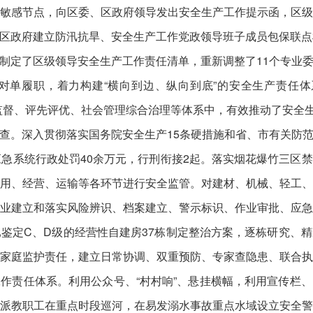
敏感节点，向区委、区政府领导发出安全生产工作提示函，区
区政府建立防汛抗旱、安全生产工作党政领导班子成员包保联点
制定了区级领导安全生产工作责任清单，重新调整了11个专业
对单履职，着力构建“横向到边、纵向到底”的安全生产责任体
监督、评先评优、社会管理综合治理等体系中，有效推动了安全
查。深入贯彻落实国务院安全生产15条硬措施和省、市有关防
应急系统行政处罚40余万元，行刑衔接2起。落实烟花爆竹三区
用、经营、运输等各环节进行安全监管。对建材、机械、轻工
业建立和落实风险辨识、档案建立、警示标识、作业审批、应
，对已鉴定C、D级的经营性自建房37栋制定整治方案，逐栋研究
家庭监护责任，建立日常协调、双重预防、专家查隐患、联合
作责任体系。利用公众号、“村村响”、悬挂横幅，利用宣传栏
派教职工在重点时段巡河，在易发溺水事故重点水域设立安全