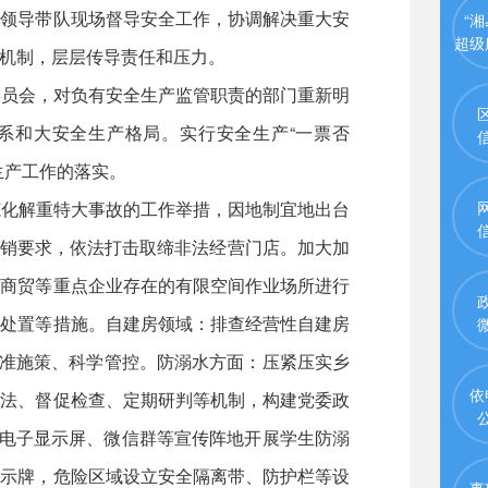
级领导带队现场督导安全工作，协调解决重大安
“湘
超级
机制，层层传导责任和压力。
委员会，对负有安全生产监管职责的部门重新明
系和大安全生产格局。实行安全生产“一票否
生产工作的落实。
范化解重特大事故的工作举措，因地制宜地出台
禁销要求，依法打击取缔非法经营门店。加大加
、商贸等重点企业存在的有限空间作业场所进行
急处置等措施。自建房领域：排查经营性自建房
、精准施策、科学管控。防溺水方面：压紧压实乡
依
执法、督促检查、定期研判等机制，构建党委政
、电子显示屏、微信群等宣传阵地开展学生防溺
警示牌，危险区域设立安全隔离带、防护栏等设
事