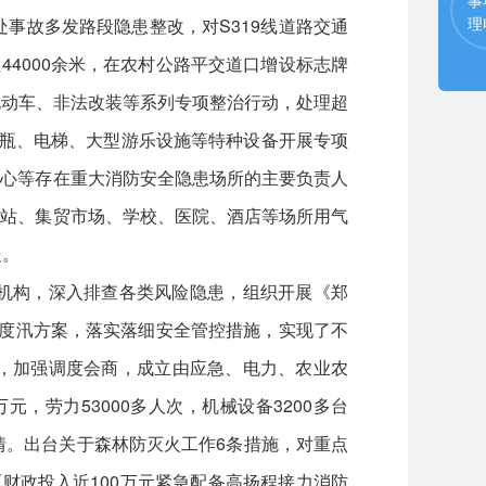
理
事故多发路段隐患整改，对S319线道路交通
44000余米，在农村公路平交道口增设标志牌
轮电动车、非法改装等系列专项整治行动，处理超
对气瓶、电梯、大型游乐设施等特种设备开展专项
中心等存在重大消防安全隐患场所的主要负责人
气站、集贸市场、学校、医院、酒店等场所用气
处。
机构，深入排查各类风险隐患，组织开展《郑
急度汛方案，落实落细安全管控措施，实现了不
，加强调度会商，成立由应急、电力、农业农
，劳力53000多人次，机械设备3200多台
林火情。出台关于森林防灭火工作6条措施，对重点
财政投入近100万元紧急配备高扬程接力消防