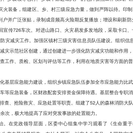
灭火装备，组建区、乡、村三级应急力量，做到严阵以待。印
到户并广泛张贴，录制成音频高火险期反复播放；增设和刷新防火
车巡回宣传726车次。对进山路口、火灾易发多发地段，采取卡
防灾减灾工作。加强区镇村三级灾害信息员队伍建设。组织信息员参
减灾示范社区创建，通过创建进一步强化防灾减灾功能和作用
查工作、质检、区划与评估等工作，利用在地质灾害等方面的
化基层应急能力建设，组织乡镇应急队伍参加全市应急能力比
车等应急装备，区财政配套安排资金保障待遇。基层整合专职
排查、抢险救灾、应急处置等职责。组建了52人的森林消防大
0余次，极大地提高了应对突发事故的处置能力。
治。在党政领导层面，区委中心组集中学习观看了《生命重于