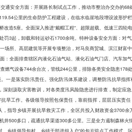
交通安全方面：开展路长制试点工作，推动市整治办交办的68处
119.54公里的生命防护工程建设，在临水临崖地段增设波形护栏
路危桥改造5座。全面深入推进“戴帽工程”、超限超载、低速三四
头处罚3起，卸载和转运砂石1700余吨。特种设备安全方面：
一场所、高层建筑等开展专项整治，对马良商贸城、滨江财富
面：全面排查辖区内液化石油气站、液化石油气门店、汽车加
燃气设备744余台次，管线244公里，排除各类安全隐患178
板。一是落实防汛责任。强化防汛体系建设，调整防汛抗旱指挥
、讨论，深刻汲取灾害教训，对各类度汛风险隐患进行排查，制定应
好抗旱工作。各级领导按照包保责任，靠前指挥，层层压实责任
指导乡镇开展抗旱救灾工作，全区共投入财政资金3700余万元
抗旱机井500多口，疏通抗旱渠道300多公里。三是全力遏制森
村、乡镇领导包村、乡镇干部进组入户”的包片驻点工作模式。区