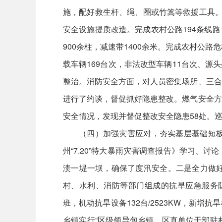
施，配好救生杆、绳、圈或竹篙等救援工具。
安全设施提质改造。完成农村公路194条线路
900余柱，减速带1400余米。完成农村公
载车辆169台次，非法改型车辆11台次、源
整治。消防安全方面，对人员密集场所、三合
进行了约谈，督促抓好隐患整改。燃气安全方
安全情况，发现并督促整改安全隐患58处。巡查
（四）加强灾害应对，夯实基层基础短
州“7.20”特大暴雨灾害调查报告》学习
溃一堤一坝，确保了度汛安全。二是全力做
村、水利、消防等部门组成的抗旱应急服务队，
班，机动抗旱设备132台/2523KW，新增
乡镇实行“区级领导包乡镇、区直单位干部驻