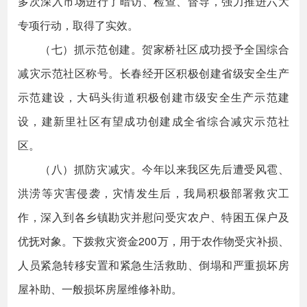
多次深入市场进行了暗访、检查、督导，强力推进六大
专项行动，取得了实效。
（七）抓示范创建。贺家桥社区成功授予全国综合
减灾示范社区称号。长春经开区积极创建省级安全生产
示范建设，大码头街道积极创建市级安全生产示范建
设，建新里社区有望成功创建成全省综合减灾示范社
区。
（八）抓防灾减灾。今年以来我区先后遭受风雹、
洪涝等灾害侵袭，灾情发生后，我局积极部署救灾工
作，深入到各乡镇勘灾并慰问受灾农户、特困五保户及
优抚对象。下拨救灾资金200万，用于农作物受灾补损、
人员紧急转移安置和紧急生活救助、倒塌和严重损坏房
屋补助、一般损坏房屋维修补助。