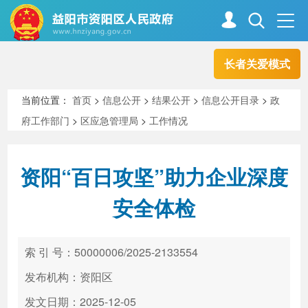
长者关爱模式
首页
走进资阳
当前位置：
首页
>
信息公开
>
结果公开
>
信息公开目录
>
政
府工作部门
>
区应急管理局
>
工作情况
政务资阳
信息公开
资阳“百日攻坚”助力企业深度
新闻中心
解读回应
安全体检
政务服务
互动交流
索 引 号：50000006/2025-2133554
发布机构：资阳区
高效办成一件事
发文日期：2025-12-05