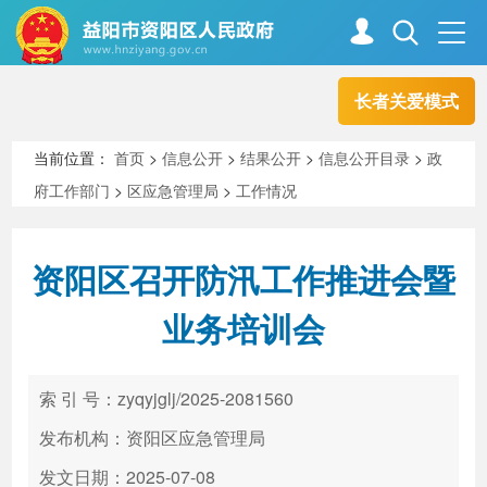
长者关爱模式
首页
走进资阳
当前位置：
首页
>
信息公开
>
结果公开
>
信息公开目录
>
政
府工作部门
>
区应急管理局
>
工作情况
政务资阳
信息公开
资阳区召开防汛工作推进会暨
新闻中心
解读回应
业务培训会
政务服务
互动交流
索 引 号：zyqyjglj/2025-2081560
发布机构：资阳区应急管理局
高效办成一件事
发文日期：2025-07-08