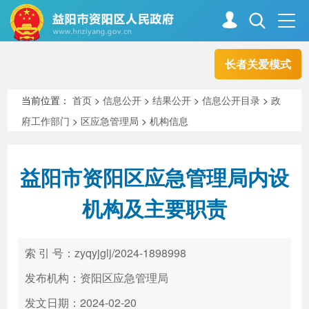
长者关爱模式
首页
走进资阳
当前位置：
首页
>
信息公开
>
结果公开
>
信息公开目录
>
政
府工作部门
>
区应急管理局
>
机构信息
政务资阳
信息公开
益阳市资阳区应急管理局内设
新闻中心
解读回应
机构及主要职责
政务服务
互动交流
索 引 号：zyqyjglj/2024-1898998
发布机构：资阳区应急管理局
高效办成一件事
发文日期：2024-02-20