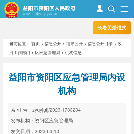
长者关爱模式
首页
走进资阳
当前位置：
首页
>
信息公开
>
结果公开
>
信息公开目录
>
政
府工作部门
>
区应急管理局
>
机构信息
政务资阳
信息公开
益阳市资阳区应急管理局内设
新闻中心
解读回应
机构
政务服务
互动交流
索 引 号：zyqyjglj/2023-1733234
发布机构：资阳区应急管理局
高效办成一件事
发文日期：2023-03-10