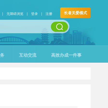
长者关爱模式
|
无障碍浏览
|
登录
|
注册
务
互动交流
高效办成一件事
构