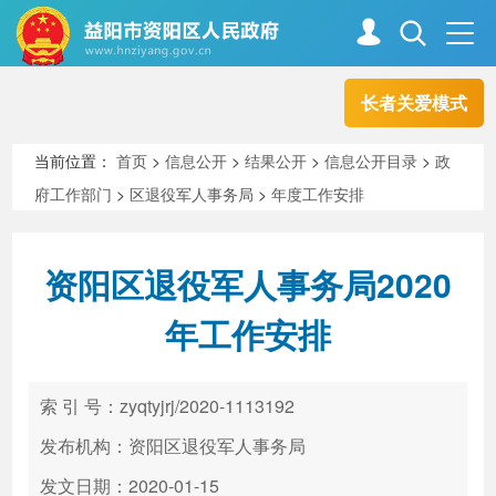
长者关爱模式
首页
走进资阳
当前位置：
首页
>
信息公开
>
结果公开
>
信息公开目录
>
政
府工作部门
>
区退役军人事务局
>
年度工作安排
政务资阳
信息公开
资阳区退役军人事务局2020
新闻中心
解读回应
年工作安排
政务服务
互动交流
索 引 号：zyqtyjrj/2020-1113192
发布机构：资阳区退役军人事务局
高效办成一件事
发文日期：2020-01-15