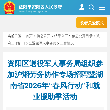
长者关爱模式
首页
走进资阳
当前位置：
首页
>
信息公开
>
结果公开
>
信息公开目录
>
政
府工作部门
>
区退役军人事务局
>
工作情况
政务资阳
信息公开
资阳区退役军人事务局组织参
新闻中心
解读回应
加沪湘劳务协作专场招聘暨湖
南省2026年“春风行动”和就
政务服务
互动交流
业援助季活动
高效办成一件事