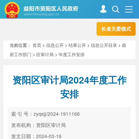
长者关爱模式
首页
走进资阳
当前位置：
首页
>
信息公开
>
结果公开
>
信息公开目录
>
政
府工作部门
>
区审计局
>
年度工作安排
政务资阳
信息公开
资阳区审计局2024年度工作
新闻中心
解读回应
安排
政务服务
互动交流
索 引 号：zyqsjj/2024-1911166
发布机构：资阳区审计局
高效办成一件事
发文日期：2024-03-19