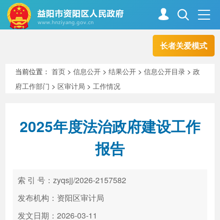
长者关爱模式
首页
走进资阳
当前位置：
首页
>
信息公开
>
结果公开
>
信息公开目录
>
政
府工作部门
>
区审计局
>
工作情况
政务资阳
信息公开
2025年度法治政府建设工作
新闻中心
解读回应
报告
政务服务
互动交流
索 引 号：zyqsjj/2026-2157582
发布机构：资阳区审计局
高效办成一件事
发文日期：2026-03-11