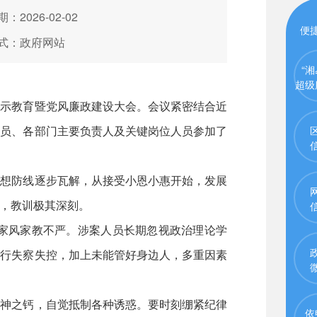
：2026-02-02
便
式：政府网站
“湘
超级
示教育暨党风廉政建设大会。会议紧密结合近
成员、各部门主要负责人及关键岗位人员参加了
想防线逐步瓦解，从接受小恩小惠开始，发展
，教训极其深刻。
家风家教不严。涉案人员长期忽视政治理论学
运行失察失控，加上未能管好身边人，多重因素
神之钙，自觉抵制各种诱惑。要时刻绷紧纪律
依