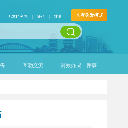
长者关爱模式
|
无障碍浏览
|
登录
|
注册
务
互动交流
高效办成一件事
结