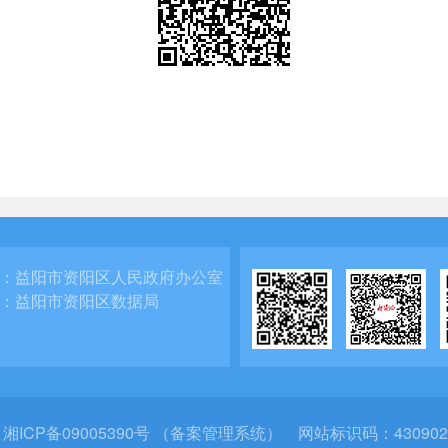
：
益阳市资阳区人民政府办公室
：
益阳市资阳区数据局
：
湘ICP备09005390号 （备案管理系统）
网站标识码：430902