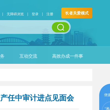
长者关爱模式
|
无障碍浏览
|
登录
|
注册
务
互动交流
高效办成一件事
资产任中审计进点见面会
便
“湘