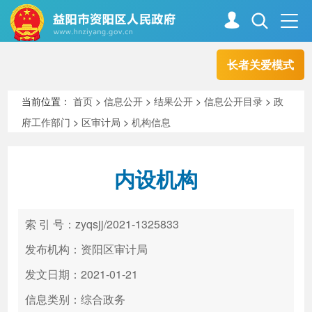
长者关爱模式
首页
走进资阳
当前位置：
首页
>
信息公开
>
结果公开
>
信息公开目录
>
政
府工作部门
>
区审计局
>
机构信息
政务资阳
信息公开
内设机构
新闻中心
解读回应
索 引 号：zyqsjj/2021-1325833
政务服务
互动交流
发布机构：资阳区审计局
发文日期：2021-01-21
信息类别：综合政务
高效办成一件事