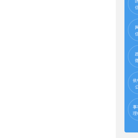
依
事
理