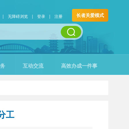
长者关爱模式
|
无障碍浏览
|
登录
|
注册
务
互动交流
高效办成一件事
分工