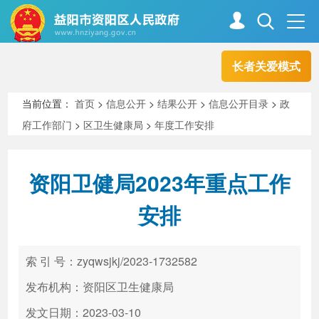
长者关爱模式
首页
走进资阳
当前位置：
首页
>
信息公开
>
结果公开
>
信息公开目录
>
政
府工作部门
>
区卫生健康局
>
年度工作安排
政务资阳
信息公开
资阳卫健局2023年重点工作
新闻中心
解读回应
安排
政务服务
互动交流
索 引 号：zyqwsjkj/2023-1732582
发布机构：资阳区卫生健康局
高效办成一件事
发文日期：2023-03-10