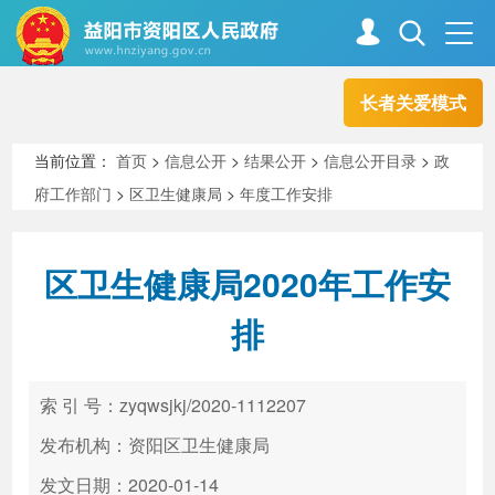
长者关爱模式
首页
走进资阳
当前位置：
首页
>
信息公开
>
结果公开
>
信息公开目录
>
政
府工作部门
>
区卫生健康局
>
年度工作安排
政务资阳
信息公开
区卫生健康局2020年工作安
新闻中心
解读回应
排
政务服务
互动交流
索 引 号：zyqwsjkj/2020-1112207
发布机构：资阳区卫生健康局
高效办成一件事
发文日期：2020-01-14