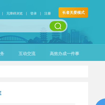
长者关爱模式
|
无障碍浏览
|
登录
|
注册
务
互动交流
高效办成一件事
排