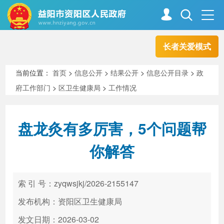
长者关爱模式
首页
走进资阳
当前位置：
首页
>
信息公开
>
结果公开
>
信息公开目录
>
政
府工作部门
>
区卫生健康局
>
工作情况
政务资阳
信息公开
盘龙灸有多厉害，5个问题帮
新闻中心
解读回应
你解答
政务服务
互动交流
索 引 号：zyqwsjkj/2026-2155147
发布机构：资阳区卫生健康局
高效办成一件事
发文日期：2026-03-02