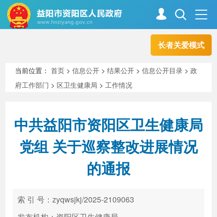
长者关爱模式
首页
走进资阳
当前位置：
首页
>
信息公开
>
结果公开
>
信息公开目录
>
政
府工作部门
>
区卫生健康局
>
工作情况
政务资阳
信息公开
中共益阳市资阳区卫生健康局
新闻中心
解读回应
党组 关于巡察整改进展情况
的通报
政务服务
互动交流
索 引 号：zyqwsjkj/2025-2109063
高效办成一件事
发布机构：资阳区卫生健康局