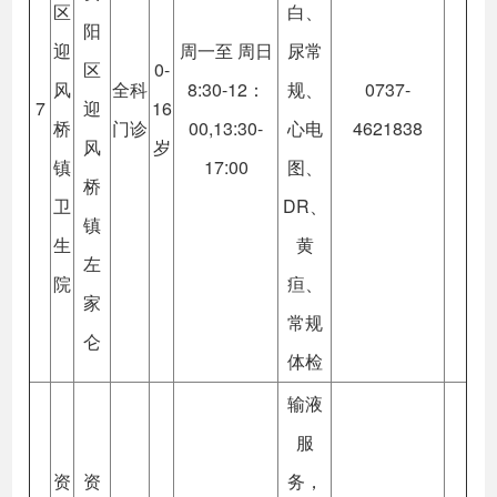
区
白、
阳
迎
周一至 周日
尿常
区
0-
风
全科
8:30-12：
规、
0737-
7
迎
16
桥
门诊
00,13:30-
心电
4621838
风
岁
镇
17:00
图、
桥
卫
DR、
镇
生
黄
左
院
疸、
家
常规
仑
体检
输液
服
资
资
务，