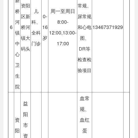
新
资阳
常规、
周一至周日
桥
儿
0-
区新
尿常规
8:00-
河
科、
6
16
13467371929
桥河
和心电
12:00,13:00-
镇
全科
岁
镇大
图、
17:00
中
门诊
码头
DR等
心
检查检
卫
验项目
生
院
血常
益
规、
阳
资
血红
市
阳
蛋
资