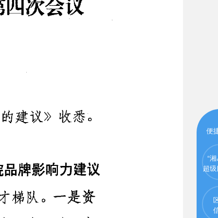
便
“湘
超级