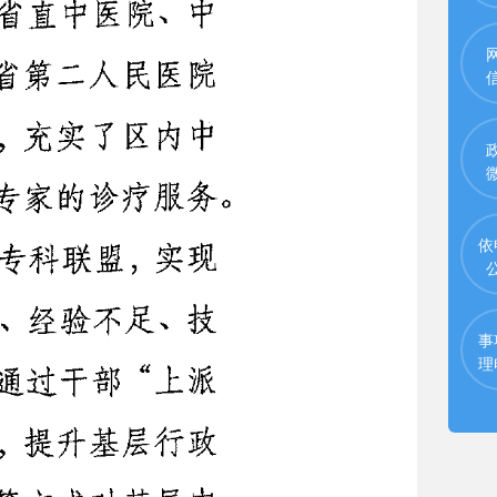
依
事
理