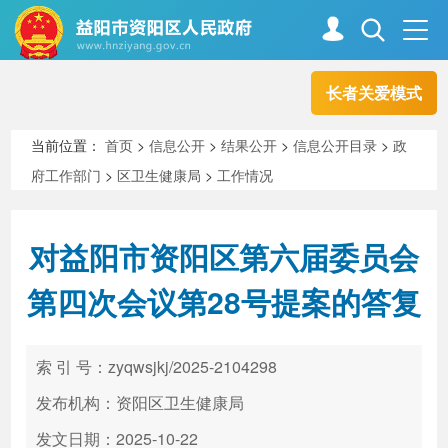
长者关爱模式
首页
走进资阳
当前位置：
首页
>
信息公开
>
结果公开
>
信息公开目录
>
政
府工作部门
>
区卫生健康局
>
工作情况
政务资阳
信息公开
对益阳市资阳区第六届委员会
新闻中心
解读回应
第四次会议第28号提案的答复
政务服务
互动交流
索 引 号：zyqwsjkj/2025-2104298
发布机构：资阳区卫生健康局
高效办成一件事
发文日期：2025-10-22