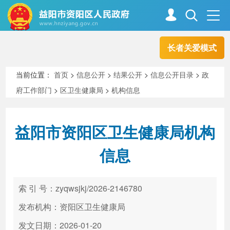
长者关爱模式
首页
走进资阳
当前位置：
首页
>
信息公开
>
结果公开
>
信息公开目录
>
政
府工作部门
>
区卫生健康局
>
机构信息
政务资阳
信息公开
益阳市资阳区卫生健康局机构
新闻中心
解读回应
信息
政务服务
互动交流
索 引 号：zyqwsjkj/2026-2146780
发布机构：资阳区卫生健康局
高效办成一件事
发文日期：2026-01-20