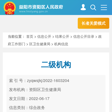
长者关爱模式
首页
走进资阳
当前位置：
首页
>
信息公开
>
结果公开
>
信息公开目录
>
政
府工作部门
>
区卫生健康局
>
机构信息
政务资阳
信息公开
二级机构
新闻中心
解读回应
索 引 号：zyqwsjkj/2022-1603204
政务服务
互动交流
发布机构：资阳区卫生健康局
发文日期：2022-06-17
信息类别：综合政务
高效办成一件事