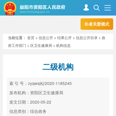
长者关爱模式
首页
走进资阳
当前位置：
首页
>
信息公开
>
结果公开
>
信息公开目录
>
政
府工作部门
>
区卫生健康局
>
机构信息
政务资阳
信息公开
二级机构
新闻中心
解读回应
索 引 号：zyqwsjkj/2020-1185245
政务服务
互动交流
发布机构：资阳区卫生健康局
发文日期：2020-05-22
信息类别：综合政务
高效办成一件事