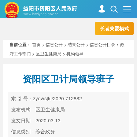
长者关爱模式
首页
走进资阳
当前位置：
首页
>
信息公开
>
结果公开
>
信息公开目录
>
政
府工作部门
>
区卫生健康局
>
机构领导
政务资阳
信息公开
资阳区卫计局领导班子
新闻中心
解读回应
索 引 号：zyqwsjkj/2020-712882
政务服务
互动交流
发布机构：区卫生健康局
发文日期：2020-03-13
信息类别：综合政务
高效办成一件事