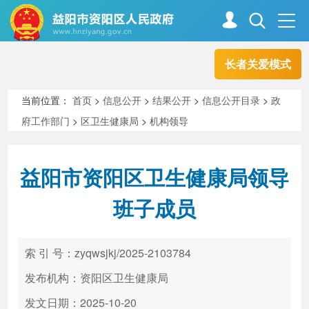
长者关爱模式
首页
走进资阳
当前位置：
首页
>
信息公开
>
结果公开
>
信息公开目录
>
政
府工作部门
>
区卫生健康局
>
机构领导
政务资阳
信息公开
益阳市资阳区卫生健康局领导
新闻中心
解读回应
班子成员
政务服务
互动交流
索 引 号：zyqwsjkj/2025-2103784
发布机构：资阳区卫生健康局
高效办成一件事
发文日期：2025-10-20