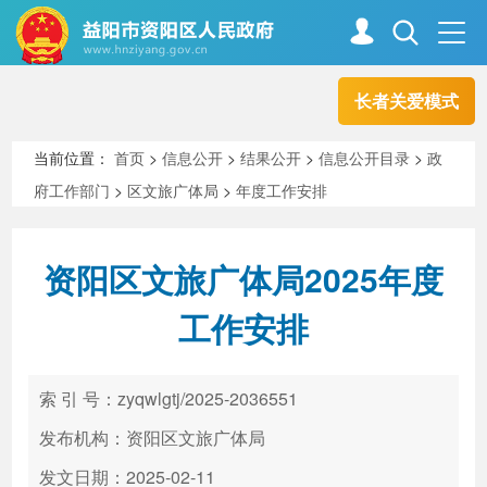
长者关爱模式
首页
走进资阳
当前位置：
首页
>
信息公开
>
结果公开
>
信息公开目录
>
政
府工作部门
>
区文旅广体局
>
年度工作安排
政务资阳
信息公开
资阳区文旅广体局2025年度
新闻中心
解读回应
工作安排
政务服务
互动交流
索 引 号：zyqwlgtj/2025-2036551
发布机构：资阳区文旅广体局
高效办成一件事
发文日期：2025-02-11