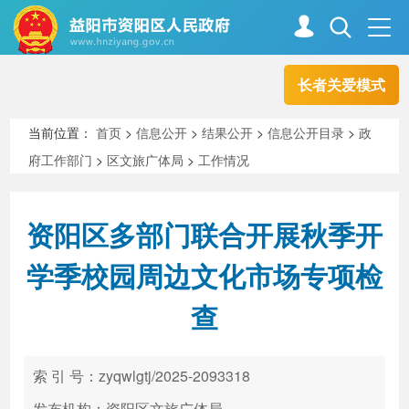
长者关爱模式
首页
走进资阳
当前位置：
首页
>
信息公开
>
结果公开
>
信息公开目录
>
政
府工作部门
>
区文旅广体局
>
工作情况
政务资阳
信息公开
资阳区多部门联合开展秋季开
新闻中心
解读回应
学季校园周边文化市场专项检
查
政务服务
互动交流
索 引 号：zyqwlgtj/2025-2093318
高效办成一件事
发布机构：资阳区文旅广体局